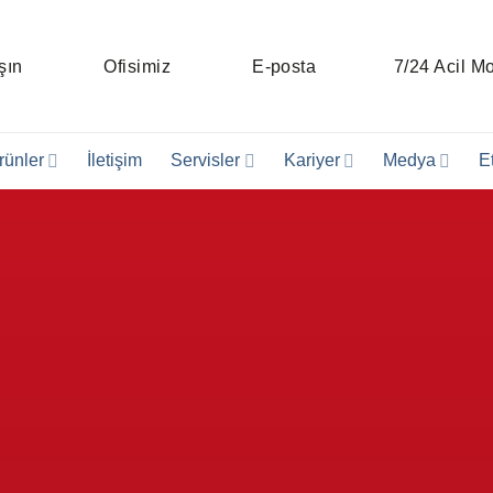
şın
Ofisimiz
E-posta
7/24 Acil Mo
rünler
İletişim
Servisler
Kariyer
Medya
Et