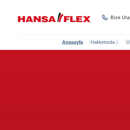
İçeriğe
atla
Bize Ula
Anasayfa
Hakkımızda
Ü