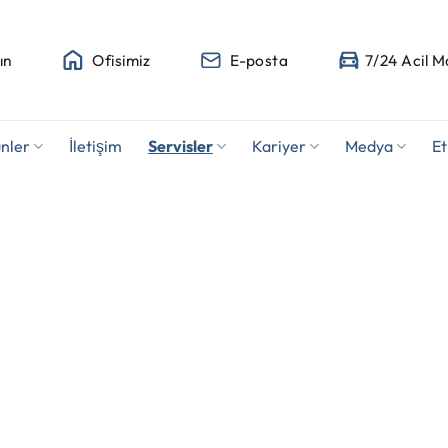
ın
Ofisimiz
E-posta
7/24 Acil M
nler
İletişim
Servisler
Kariyer
Medya
Et