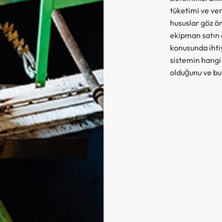
tüketimi ve ver
hususlar göz ö
ekipman satın 
konusunda ihtiy
sistemin hangi
olduğunu ve bun