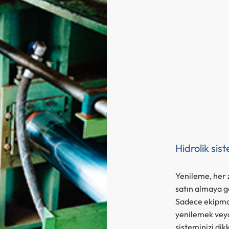
Hidrolik sis
Yenileme, her 
satın almaya gö
Sadece ekipman
yenilemek veya
sisteminizi dik